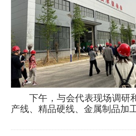
下午，与会代表现场调研
产线、精品硬线、金属制品加