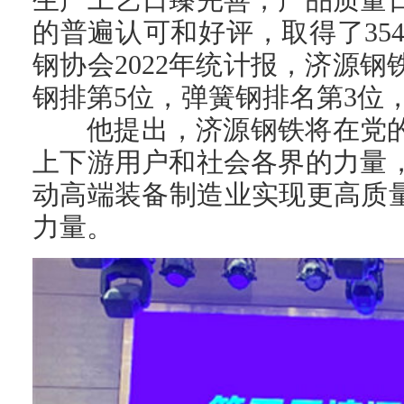
的普遍认可和好评，取得了3
钢协会2022年统计报，济源
钢排第5位，弹簧钢排名第3位
他提出，济源钢铁将在党
上下游用户和社会各界的力量
动高端装备制造业实现更高质
力量。