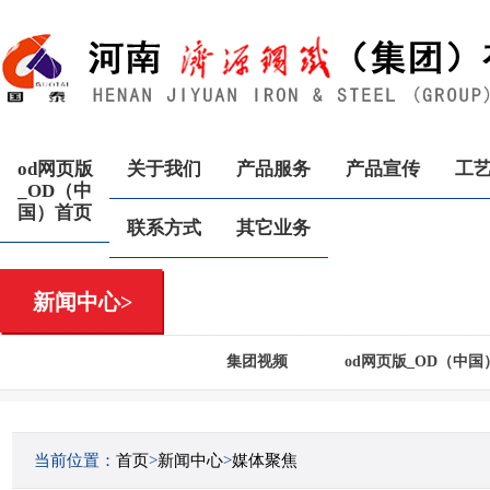
od网页版
关于我们
产品服务
产品宣传
工
_OD（中
国）首页
联系方式
其它业务
新闻中心>
集团视频
od网页版_OD（中国
当前位置：
首页
>
新闻中心
>
媒体聚焦