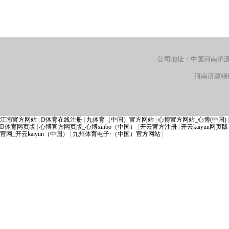
公司地址：中国河南济源产
河南济源钢铁（
江南官方网站
|
D体育在线注册
|
九体育（中国）官方网站
|
心博官方网站_心博(中国)
|
D体育网页版
|
心博官方网页版_心博xinbo（中国）
|
开云官方注册
|
开云kaiyun网页版
官网_开云kaiyun（中国）
|
九州体育电子·（中国）官方网站
|