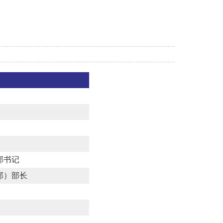
部书记
部）部长