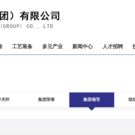
传
工艺装备
多元产业
新闻中心
人才招聘
导关怀
集团荣誉
集团领导
组